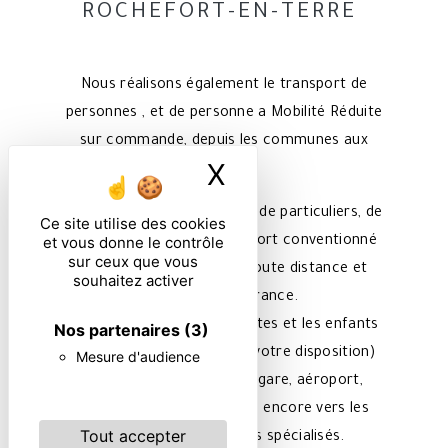
ROCHEFORT-EN-TERRE
Nous réalisons également le transport de
personnes , et de personne a Mobilité Réduite
sur commande, depuis les communes aux
X
Masquer le ban
alentours.
Nous assurons le transport de particuliers, de
Ce site utilise des cookies
et vous donne le contrôle
professionnels et le transport conventionné
sur ceux que vous
24h/24 et 7j/7, cela sur toute distance et
souhaitez activer
dans toute la France.
Nous transportons les adultes et les enfants
Nos partenaires
(3)
(des sièges enfant sont à votre disposition)
Mesure d'audience
vers le lieu de leur choix, gare, aéroport,
centre de rééducation, ou encore vers les
Tout accepter
hôpitaux et les centres spécialisés.