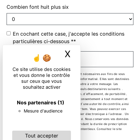
Combien font huit plus six
En cochant cette case, j'accepte les conditions
particulières ci-dessous **
X
Masquer le ban
ENVOYER
Ce site utilise des cookies
et vous donne le contrôle
** Les données personnelles communiquées sont nécessaires aux fins de vous
contacter et sont enregistrées dans un fichier informatisé. Elles sont destinées
sur ceux que vous
à et ses sous-traitants dans le seul but de répondre à votre message. Les
souhaitez activer
données collectées seront communiquées aux seuls destinataires suivants: .
Vous disposez de droits d’accès, de rectification, d’effacement, de portabilité,
de limitation, d’opposition, de retrait de votre consentement à tout moment et
Nos partenaires
(1)
du droit d’introduire une réclamation auprès d’une autorité de contrôle, ainsi
que d’organiser le sort de vos données post-mortem. Vous pouvez exercer ces
Mesure d'audience
droits par voie postale à l'adresse ou par courrier électronique à l'adresse . Un
justificatif d'identité pourra vous être demandé. Nous conservons vos données
pendant la période de prise de contact puis pendant la durée de prescription
légale aux fins probatoires et de gestion des contentieux. Consultez le site
Tout accepter
cnil.fr pour plus d’informations sur vos droits.