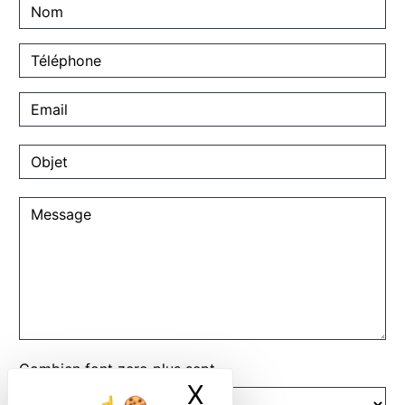
Combien font zero plus sept
X
Masquer le ban