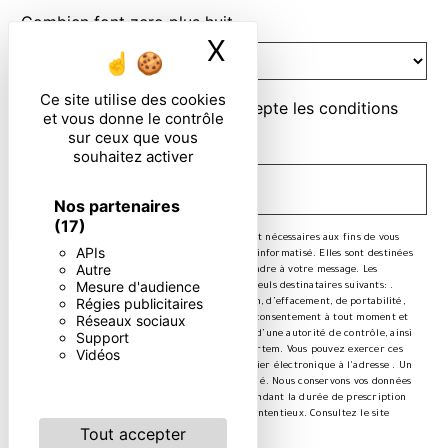
Combien font zero plus huit
X
Masquer le ban
Ce site utilise des cookies
En cochant cette case, j'accepte les conditions
et vous donne le contrôle
particulières ci-dessous **
sur ceux que vous
souhaitez activer
ENVOYER
Nos partenaires
(17)
** Les données personnelles communiquées sont nécessaires aux fins de vous
APIs
contacter et sont enregistrées dans un fichier informatisé. Elles sont destinées
Autre
à et ses sous-traitants dans le seul but de répondre à votre message. Les
Mesure d'audience
données collectées seront communiquées aux seuls destinataires suivants: .
Régies publicitaires
Vous disposez de droits d’accès, de rectification, d’effacement, de portabilité,
Réseaux sociaux
de limitation, d’opposition, de retrait de votre consentement à tout moment et
du droit d’introduire une réclamation auprès d’une autorité de contrôle, ainsi
Support
que d’organiser le sort de vos données post-mortem. Vous pouvez exercer ces
Vidéos
droits par voie postale à l'adresse ou par courrier électronique à l'adresse . Un
justificatif d'identité pourra vous être demandé. Nous conservons vos données
pendant la période de prise de contact puis pendant la durée de prescription
légale aux fins probatoires et de gestion des contentieux. Consultez le site
Tout accepter
cnil.fr pour plus d’informations sur vos droits.