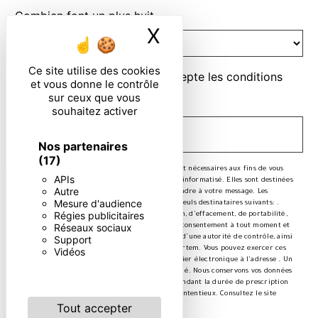
Combien font un plus huit
X
Masquer le ban
Ce site utilise des cookies
En cochant cette case, j'accepte les conditions
et vous donne le contrôle
particulières ci-dessous **
sur ceux que vous
souhaitez activer
ENVOYER
Nos partenaires
(17)
** Les données personnelles communiquées sont nécessaires aux fins de vous
APIs
contacter et sont enregistrées dans un fichier informatisé. Elles sont destinées
Autre
à et ses sous-traitants dans le seul but de répondre à votre message. Les
Mesure d'audience
données collectées seront communiquées aux seuls destinataires suivants: .
Régies publicitaires
Vous disposez de droits d’accès, de rectification, d’effacement, de portabilité,
Réseaux sociaux
de limitation, d’opposition, de retrait de votre consentement à tout moment et
du droit d’introduire une réclamation auprès d’une autorité de contrôle, ainsi
Support
que d’organiser le sort de vos données post-mortem. Vous pouvez exercer ces
Vidéos
droits par voie postale à l'adresse ou par courrier électronique à l'adresse . Un
justificatif d'identité pourra vous être demandé. Nous conservons vos données
pendant la période de prise de contact puis pendant la durée de prescription
légale aux fins probatoires et de gestion des contentieux. Consultez le site
Tout accepter
cnil.fr pour plus d’informations sur vos droits.