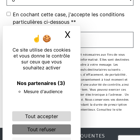
En cochant cette case, j'accepte les conditions
particulières ci-dessous **
X
Masquer le ban
ENVOYER
Ce site utilise des cookies
et vous donne le contrôle
** Les données personnelles communiquées sont nécessaires aux fins de vous
contacter et sont enregistrées dans un fichier informatisé. Elles sont destinées
sur ceux que vous
à et ses sous-traitants dans le seul but de répondre à votre message. Les
souhaitez activer
données collectées seront communiquées aux seuls destinataires suivants: .
Vous disposez de droits d’accès, de rectification, d’effacement, de portabilité,
de limitation, d’opposition, de retrait de votre consentement à tout moment et
Nos partenaires
(3)
du droit d’introduire une réclamation auprès d’une autorité de contrôle, ainsi
que d’organiser le sort de vos données post-mortem. Vous pouvez exercer ces
Mesure d'audience
droits par voie postale à l'adresse ou par courrier électronique à l'adresse . Un
justificatif d'identité pourra vous être demandé. Nous conservons vos données
pendant la période de prise de contact puis pendant la durée de prescription
légale aux fins probatoires et de gestion des contentieux. Consultez le site
Tout accepter
cnil.fr pour plus d’informations sur vos droits.
Tout refuser
RECHERCHES FRÉQUENTES