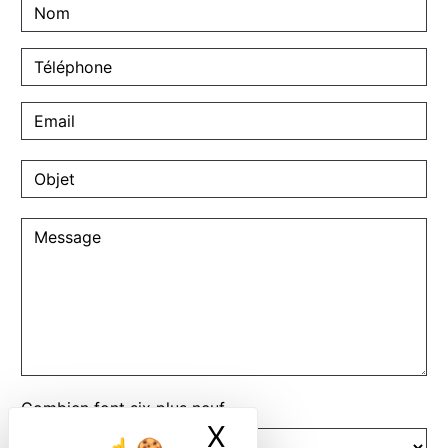
Combien font six plus neuf
X
Masquer le ban